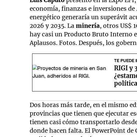
Luis Caputo
presentó en la Expo EFI
economía, finanzas e inversiones de 
energético generaría un superávit a
2026 y 2035. La
minería
, otros US$ 
hay casi un Producto Bruto Interno 
Aplausos. Fotos. Después, los gober
TE PUEDE 
RIGI y 
¿estamo
polític
Dos horas más tarde, en el mismo edi
provincias que tienen que ejecutar es
tienen casi cómo transportarlo desde 
donde hacen falta. El PowerPoint de