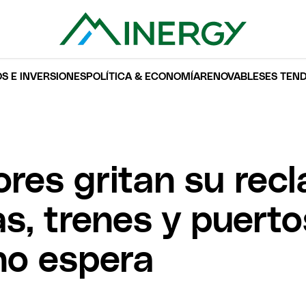
S E INVERSIONES
POLÍTICA & ECONOMÍA
RENOVABLES
ES TEN
res gritan su rec
s, trenes y puert
no espera