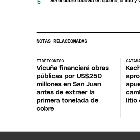
Sin el cobre todavía en escena, el litio
NOTAS RELACIONADAS
FIDEICOMISO
CATAM
Vicuña financiará obras
Kach
públicas por US$250
apro
millones en San Juan
apu
antes de extraer la
camb
primera tonelada de
liti
cobre