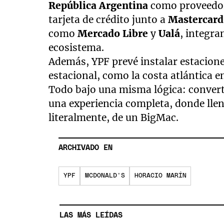
República Argentina
como proveedor 
tarjeta de crédito junto a
Mastercard
como
Mercado Libre
y
Ualá
, integr
ecosistema.
Además, YPF prevé instalar estacio
estacional, como la costa atlántica e
Todo bajo una misma lógica: converti
una experiencia completa, donde lle
literalmente, de un BigMac.
ARCHIVADO EN
YPF
MCDONALD'S
HORACIO MARÍN
LAS MÁS LEÍDAS