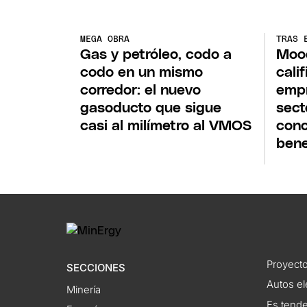
MEGA OBRA
TRAS 
Gas y petróleo, codo a
Mood
codo en un mismo
cali
corredor: el nuevo
empr
gasoducto que sigue
sect
casi al milímetro al VMOS
conc
bene
Proyecto
SECCIONES
Autos el
Minería
Es tend