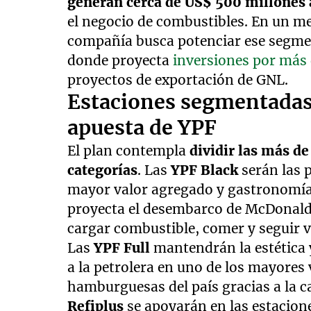
generan cerca de US$ 500 millones
el negocio de combustibles. En un m
compañía busca potenciar ese segmen
donde proyecta
inversiones por más
proyectos de exportación de GNL.
Estaciones segmentadas
apuesta de YPF
El plan contempla
dividir las más de
categorías
. Las
YPF Black
serán las 
mayor valor agregado y gastronomía 
proyecta el desembarco de McDonald’s
cargar combustible, comer y seguir v
Las
YPF Full
mantendrán la estética y
a la petrolera en uno de los mayores
hamburguesas del país gracias a la c
Refiplus
se apoyarán en las estacion