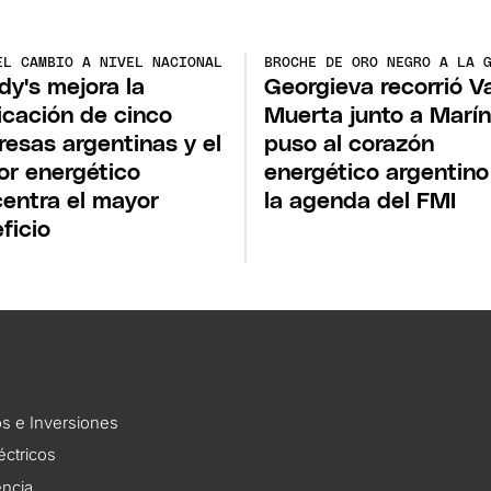
EL CAMBIO A NIVEL NACIONAL
BROCHE DE ORO NEGRO A LA 
y's mejora la
Georgieva recorrió V
ficación de cinco
Muerta junto a Marín
esas argentinas y el
puso al corazón
or energético
energético argentino
entra el mayor
la agenda del FMI
ficio
s e Inversiones
éctricos
encia