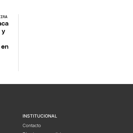
GIRA
aca
 y
 en
INSTITUCIONAL
Contacto