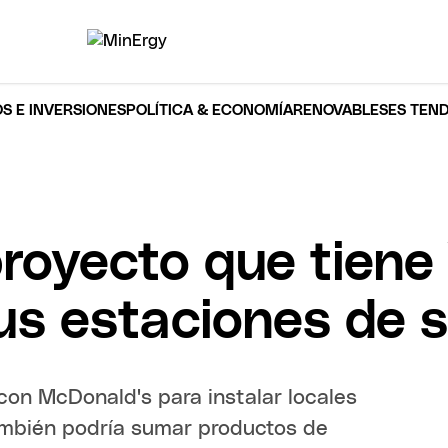
S E INVERSIONES
POLÍTICA & ECONOMÍA
RENOVABLES
ES TEN
proyecto que tiene
us estaciones de s
 con McDonald's para instalar locales
mbién podría sumar productos de