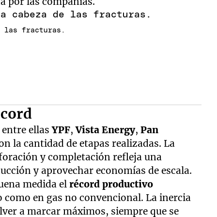
da por las compañías.
e las fracturas.
écord
 entre ellas
YPF
,
Vista Energy
,
Pan
on la cantidad de etapas realizadas. La
foración y completación refleja una
ducción y aprovechar economías de escala.
 buena medida el
récord productivo
eo como en gas no convencional. La inercia
olver a marcar máximos, siempre que se