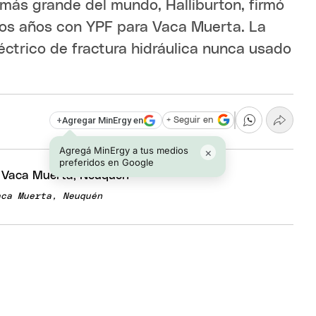
 más grande del mundo, Halliburton, firmó
rios años con YPF para Vaca Muerta. La
éctrico de fractura hidráulica nunca usado
+
Agregar MinErgy en
+ Seguir en
Agregá MinErgy a tus medios
×
preferidos en Google
aca Muerta, Neuquén