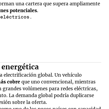
forman una cartera que supera ampliamente
nes potenciales
.
.
n energética
a electrificación global. Un vehículo
más cobre
que uno convencional, mientras
n grandes volúmenes para redes eléctricas,
to. La demanda global podría duplicarse
sión sobre la oferta.
 como uno de los pocos países con capacidad