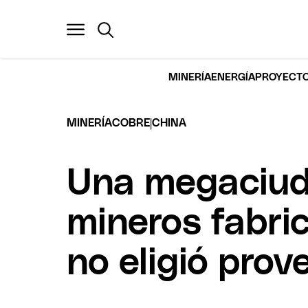
MINERÍA
ENERGÍA
PROYECTO
|
MINERÍA
COBRE
CHINA
Una megaciud
mineros fabri
no eligió prov