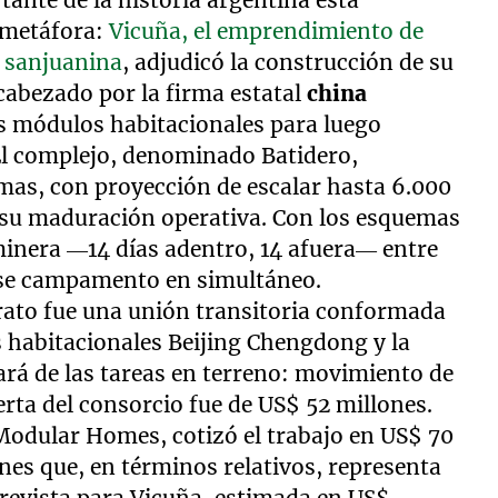
ante de la historia argentina está
 metáfora:
Vicuña, el emprendimiento de
a sanjuanina
, adjudicó la construcción de su
abezado por la firma estatal
china
os módulos habitacionales para luego
. El complejo, denominado Batidero,
amas, con proyección de escalar hasta 6.000
 su maduración operativa. Con los esquemas
 minera —14 días adentro, 14 afuera— entre
ese campamento en simultáneo.
rato fue una unión transitoria conformada
 habitacionales Beijing Chengdong y la
ará de las tareas en terreno: movimiento de
erta del consorcio fue de US$ 52 millones.
 Modular Homes, cotizó el trabajo en US$ 70
nes que, en términos relativos, representa