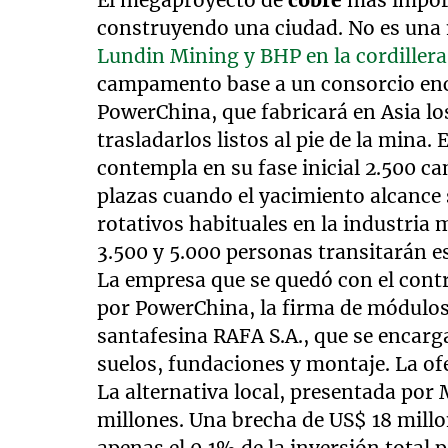
El megaproyecto de
cobre
más import
construyendo una ciudad. No es una
Lundin Mining y BHP en la cordiller
campamento base a un consorcio enc
PowerChina, que fabricará en Asia l
trasladarlos listos al pie de la mina
contempla en su fase inicial 2.500 c
plazas cuando el yacimiento alcance
rotativos habituales en la industria
3.500 y 5.000 personas transitarán 
La empresa que se quedó con el cont
por PowerChina, la firma de módulos
santafesina RAFA S.A., que se encarg
suelos, fundaciones y montaje. La of
La alternativa local, presentada por
millones. Una brecha de US$ 18 millo