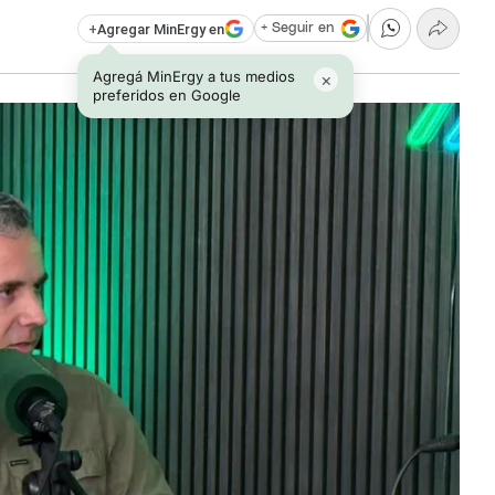
+
Agregar MinErgy en
+ Seguir en
Agregá MinErgy a tus medios
×
preferidos en Google