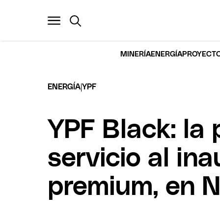
MINERÍA
ENERGÍA
PROYECTO
|
ENERGÍA
YPF
YPF Black: la 
servicio al in
premium, en N