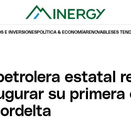
S E INVERSIONES
POLÍTICA & ECONOMÍA
RENOVABLES
ES TEN
petrolera estatal r
augurar su primera
ordelta