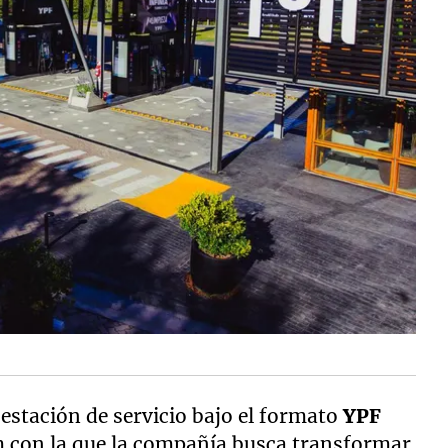
estación de servicio bajo el formato
YPF
 con la que la compañía busca transformar