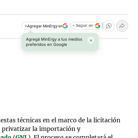
+
Agregar MinErgy en
+ Seguir en
Agregá MinErgy a tus medios
×
preferidos en Google
tas técnicas en el marco de la licitación
 privatizar la importación y
uado
(
GNL
). El proceso se completará el