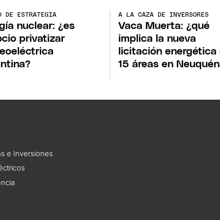
O DE ESTRATEGIA
A LA CAZA DE INVERSORES
gía nuclear: ¿es
Vaca Muerta: ¿qué
cio privatizar
implica la nueva
eoeléctrica
licitación energética
ntina?
15 áreas en Neuquén
s e Inversiones
éctricos
encia