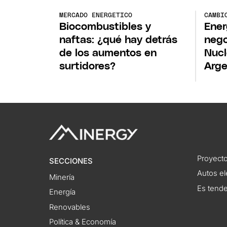
MERCADO ENERGETICO
CAMBI
Biocombustibles y
Ener
naftas: ¿qué hay detrás
nego
de los aumentos en
Nucl
surtidores?
Arge
Proyecto
SECCIONES
Autos el
Minería
Es tend
Energía
Renovables
Política & Economía