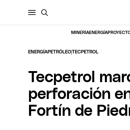
MINERÍA
ENERGÍA
PROYECTO
|
ENERGÍA
PETRÓLEO
TECPETROL
Tecpetrol mar
perforación e
Fortín de Pied