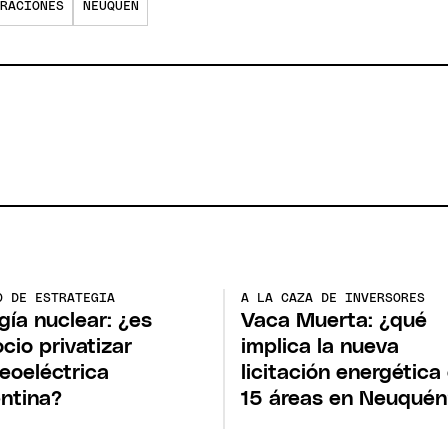
RACIONES
NEUQUÉN
O DE ESTRATEGIA
A LA CAZA DE INVERSORES
gía nuclear: ¿es
Vaca Muerta: ¿qué
cio privatizar
implica la nueva
eoeléctrica
licitación energética
ntina?
15 áreas en Neuquén