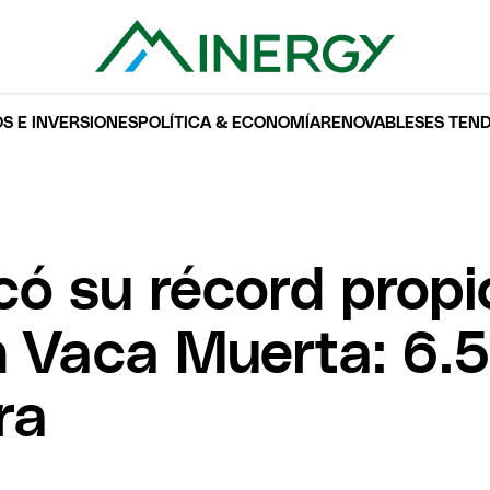
S E INVERSIONES
POLÍTICA & ECONOMÍA
RENOVABLES
ES TEN
có su récord propi
n Vaca Muerta: 6.
ra