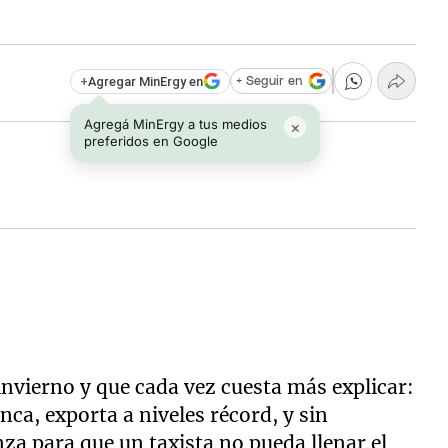
+
Agregar MinErgy en
+ Seguir en
Agregá MinErgy a tus medios
×
preferidos en Google
invierno y que cada vez cuesta más explicar:
ca, exporta a niveles récord, y sin
a para que un taxista no pueda llenar el