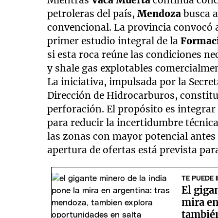
Mientras
Vaca Muerta
continúa conc
petroleras del país,
Mendoza
busca a
convencional. La provincia convocó a
primer estudio integral de la
Formac
si esta roca reúne las condiciones ne
y shale gas explotables comercialme
La iniciativa, impulsada por la Secre
Dirección de Hidrocarburos, constit
perforación. El propósito es integra
para reducir la incertidumbre técnic
las zonas con mayor potencial antes 
apertura de ofertas está prevista par
TE PUEDE 
El giga
mira en
tambié