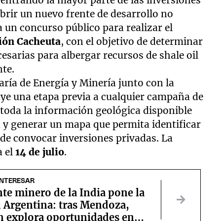
entrando la mayor parte de las inversiones
brir un nuevo frente de desarrollo no
 un concurso público para realizar el
ión Cacheuta
, con el objetivo de determinar
cesarias para albergar recursos de shale oil
nte.
taría de Energía y Minería junto con la
uye una etapa previa a cualquier campaña de
r toda la información geológica disponible
a y generar un mapa que permita identificar
de convocar inversiones privadas. La
a el
14 de julio
.
INTERESAR
nte minero de la India pone la
 Argentina: tras Mendoza,
n explora oportunidades en