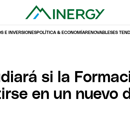
S E INVERSIONES
POLÍTICA & ECONOMÍA
RENOVABLES
ES TEN
iará si la Forma
irse en un nuevo d