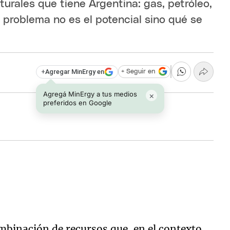
turales que tiene Argentina: gas, petróleo,
El problema no es el potencial sino qué se
+
Agregar MinErgy en
+ Seguir en
Agregá MinErgy a tus medios
×
preferidos en Google
mbinación de recursos que, en el contexto