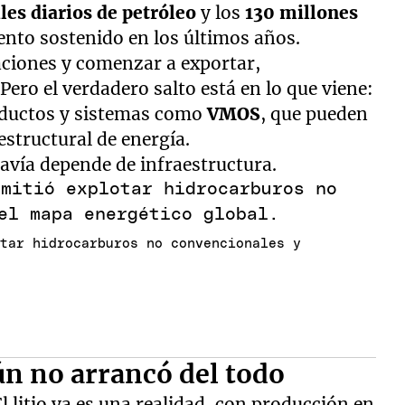
les diarios de petróleo
y los
130 millones
ento sostenido en los últimos años.
aciones y comenzar a exportar,
Pero el verdadero salto está en lo que viene:
oductos y sistemas como
VMOS
, que pueden
estructural de energía.
davía depende de infraestructura.
otar hidrocarburos no convencionales y
ún no arrancó del todo
El litio ya es una realidad, con producción en