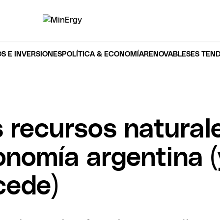
S E INVERSIONES
POLÍTICA & ECONOMÍA
RENOVABLES
ES TEN
s recursos natura
onomía argentina (
cede)