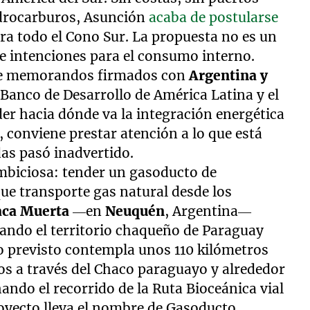
idrocarburos, Asunción
acaba de postularse
ra todo el Cono Sur. La propuesta no es un
e intenciones para el consumo interno.
iene memorandos firmados con
Argentina y
el Banco de Desarrollo de América Latina y el
der hacia dónde va la integración energética
, conviene prestar atención a lo que está
as pasó inadvertido.
ambiciosa: tender un gasoducto de
e transporte gas natural desde los
aca Muerta
—en
Neuquén
, Argentina—
izando el territorio chaqueño de Paraguay
o previsto contempla unos 110 kilómetros
ros a través del Chaco paraguayo y alrededor
ando el recorrido de la Ruta Bioceánica vial
royecto lleva el nombre de Gasoducto