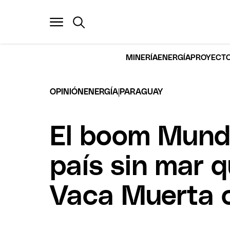
MINERÍA
ENERGÍA
PROYECTO
|
OPINIÓN
ENERGÍA
PARAGUAY
El boom Mundi
país sin mar q
Vaca Muerta c