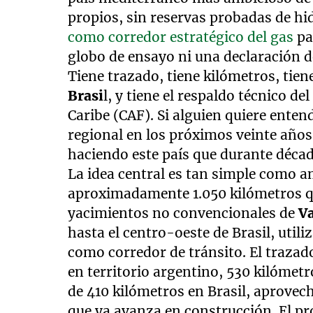
propios, sin reservas probadas de h
como corredor estratégico del gas
pa
globo de ensayo ni una declaración d
Tiene trazado, tiene kilómetros, t
Brasi
l, y tiene el respaldo técnico d
Caribe (CAF). Si alguien quiere enten
regional en los próximos veinte años
haciendo este país que durante décad
La idea central es tan simple como 
aproximadamente 1.050 kilómetros qu
yacimientos no convencionales de
V
hasta el centro-oeste de Brasil, util
como corredor de tránsito. El trazad
en territorio argentino, 530 kilómet
de 410 kilómetros en Brasil, aprovech
que ya avanza en construcción. El p