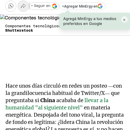
+
Agregar MinErgy en
+ Seguir en
Agregá MinErgy a tus medios
×
preferidos en Google
Componentes tecnológicos, en China.
Shutterstock
Hace unos días circuló en redes un posteo —con
la grandilocuencia habitual de Twitter/X— que
preguntaba si
China
acababa de
llevar a la
humanidad "al siguiente nivel"
en materia
energética. Despojada del tono viral, la pregunta
de fondo es legítima: ¿lidera China la revolución
energética global? La respuesta es sí, y no hacen