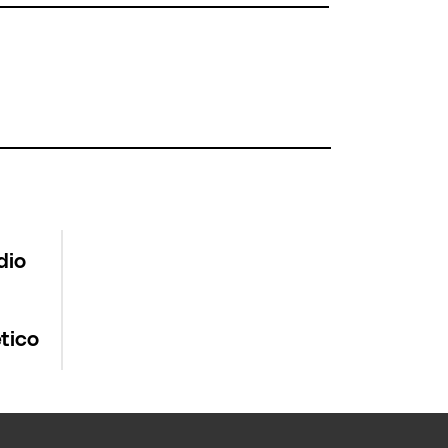
dio
tico