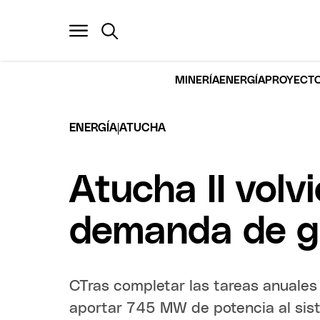
MINERÍA
ENERGÍA
PROYECTO
|
ENERGÍA
ATUCHA
Atucha II volvi
demanda de ga
CTras completar las tareas anuales
aportar 745 MW de potencia al siste