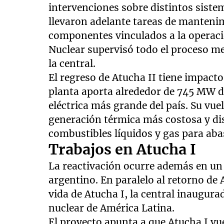
intervenciones sobre distintos sistem
llevaron adelante tareas de mantenim
componentes vinculados a la operació
Nuclear supervisó todo el proceso m
la central.
El regreso de Atucha II tiene impacto
planta aporta alrededor de 745 MW de
eléctrica más grande del país. Su vuel
generación térmica más costosa y di
combustibles líquidos y gas para aba
Trabajos en Atucha I
La reactivación ocurre además en un
argentino. En paralelo al retorno de 
vida de Atucha I, la central inaugur
nuclear de América Latina.
El proyecto apunta a que Atucha I vu